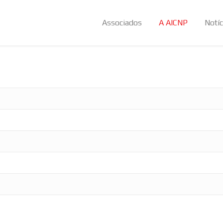
Associados
A AICNP
Notíc