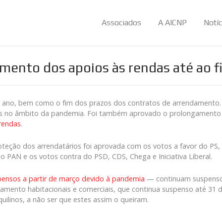
Associados
A AICNP
Notíc
ento dos apoios às rendas até ao fi
o ano, bem como o fim dos prazos dos contratos de arrendamento. O
as no âmbito da pandemia. Foi também aprovado o prolongamento
rendas
.
roteção dos arrendatários foi aprovada com os votos a favor do PS
e o PAN e os votos contra do PSD, CDS, Chega e Iniciativa Liberal.
ensos a partir de março devido à pandemia
— continuam suspenso
mento habitacionais e comerciais, que continua suspenso até 31 de
uilinos, a não ser que estes assim o queiram.