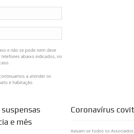
caso e não se pode nem deve
s telefones abaixo indicados, no
caso.
 continuamos a atender os
nato e habitação.
 suspensas
Coronavírus covi
ia e mês
Avisam-se todos os Associados