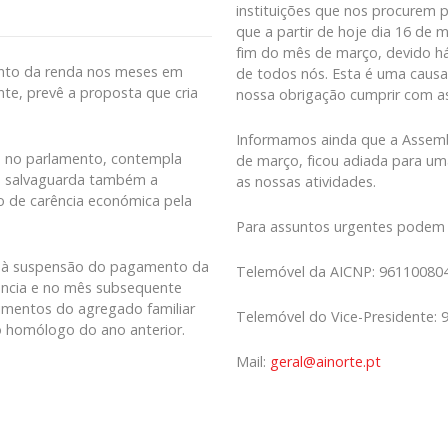
instituições que nos procurem p
que a partir de hoje dia 16 de 
fim do mês de março, devido h
ento da renda nos meses em
de todos nós. Esta é uma causa
te, prevê a proposta que cria
nossa obrigação cumprir com a
Informamos ainda que a Assemble
o no parlamento, contempla
de março, ficou adiada para um
 e salvaguarda também a
as nossas atividades.
o de carência económica pela
Para assuntos urgentes podem 
ar à suspensão do pagamento da
Telemóvel da AICNP: 961100804 
ncia e no mês subsequente
imentos do agregado familiar
Telemóvel do Vice-Presidente: 
o homólogo do ano anterior.
Mail:
geral@ainorte.pt