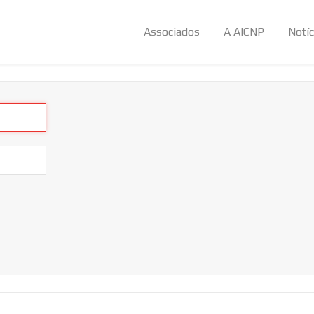
Associados
A AICNP
Notíc