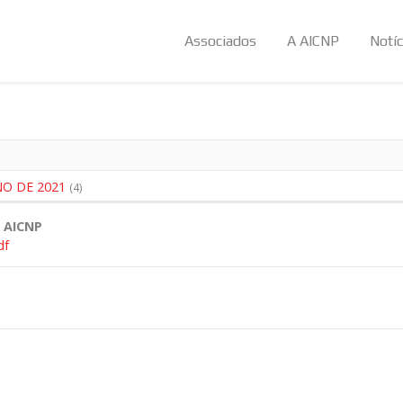
Associados
A AICNP
Notíc
O DE 2021
(4)
- AICNP
df